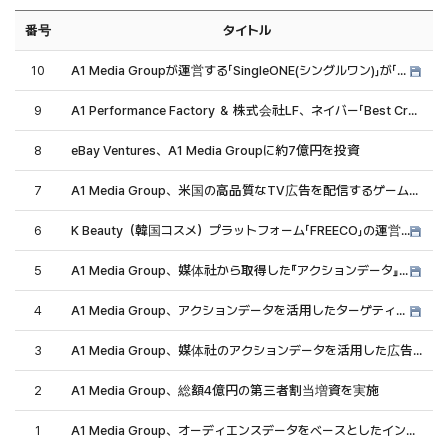
番号
タイトル
10
A1 Media Groupが運営する「SingleONE(シングルワン)」が「2025年大韓民国デジタル広告大賞(KODAF)」のマーケティングテック部門で大賞を受賞！
9
A1 Performance Factory ＆ 株式会社LF、ネイバー「Best Creative-SA」を受賞
8
eBay Ventures、A1 Media Groupに約7億円を投資
7
A1 Media Group、米国の高品質なTV広告を配信するゲーム広告プラットフォーム“PlayerWON™” と日本および韓国市場において独占販売契約を締結
6
K Beauty（韓国コスメ）プラットフォーム「FREECO」の運営会社「ELINHA」が、第三者割当による資金調達を実施
5
A1 Media Group、媒体社から取得した『アクションデータ』の分析結果を発表
4
A1 Media Group、アクションデータを活用したターゲティング広告商品『A1 DEEP READING Ads』をリリース
3
A1 Media Group、媒体社のアクションデータを活用した広告商品『Brand Boost X（BBX）』の導入メディア数が50メディアを突破
2
A1 Media Group、総額4億円の第三者割当増資を実施
1
A1 Media Group、オーディエンスデータをベースとしたインターネット広告提供装置・手法で特許を取得